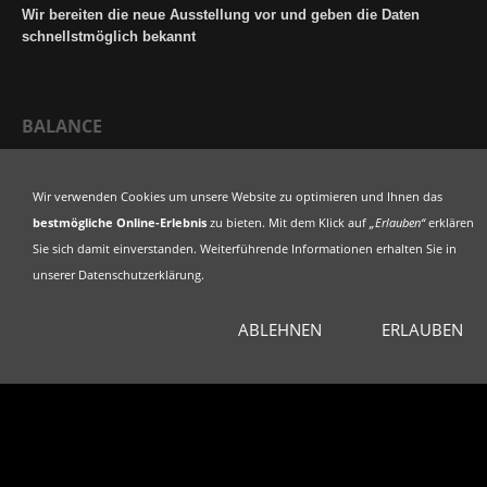
Wir bereiten die neue Ausstellung vor und geben die Daten
schnellstmöglich bekannt
BALANCE
Wir verwenden Cookies um unsere Website zu optimieren und Ihnen das
bestmögliche Online-Erlebnis
zu bieten. Mit dem Klick auf
„Erlauben“
erklären
Sie sich damit einverstanden. Weiterführende Informationen erhalten Sie in
unserer Datenschutzerklärung.
ABLEHNEN
ERLAUBEN